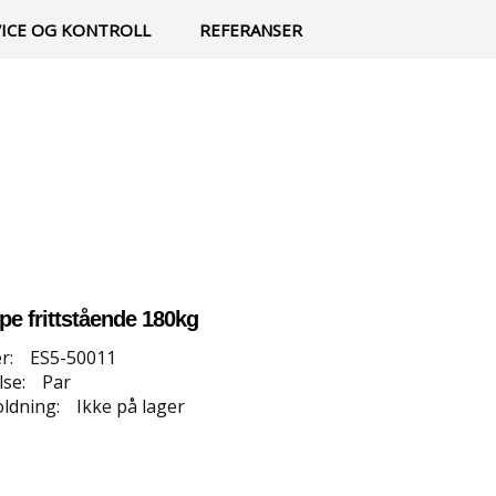
0
Min side
Infosenter
Favoritter
VICE OG KONTROLL
REFERANSER
lpe frittstående 180kg
r:
ES5-50011
se:
Par
ldning:
Ikke på lager