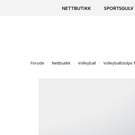
|
Til vår facebook-side
Kontakt
NETTBUTIKK
SPORTSGULV
Forside
Nettbutikk
Volleyball
Volleyballstolpe 