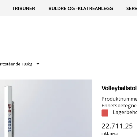
TRIBUNER
BULDRE OG -KLATREANLEGG
SER
frittstående 180kg
Volleyballsto
Produktnumme
Enhetsbetegnel
Lagerbeho
22.711,25
inkl. mva.