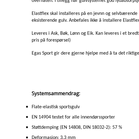
overflaten. I tillegg har gulvsystemet god lydabsorpsj
Elastflex skal installeres på en jevnn og selvbærende
eksisterende gulv. Anbefales ikke å installere Elast
Leveres i Ask, Bøk, Lønn og Eik. Kan leveres i et bred
pris på forespørsel)
Egas Sport gir dere gjerne hjelpe med å ta det riktige
Systemsammendrag:
Flate-elastisk sportsgulv
EN 14904 testet for alle innendørssporter
Støttdemping (EN 14808, DIN 18032-2): 57 %
Deformasjon: 3,3 mm