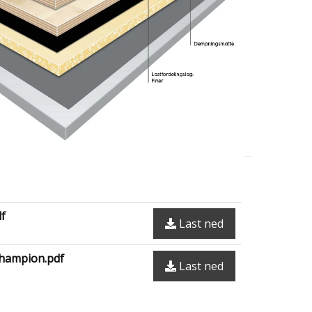
df
Last ned
Champion.pdf
Last ned