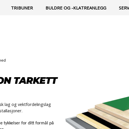
TRIBUNER
BULDRE OG -KLATREANLEGG
SER
peed
ON TARKETT
tisk lag og vektfordelingslag
tallasjoner.
ge tykkelser for ditt formål på