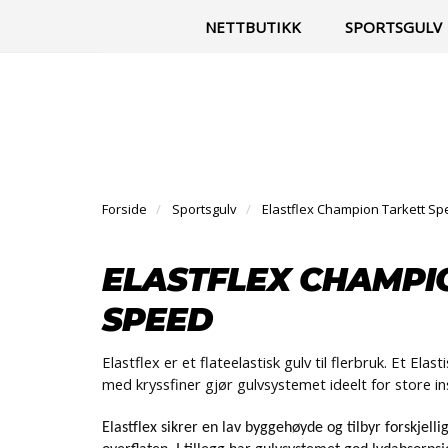
|
Til vår facebook-side
Kontakt
NETTBUTIKK
SPORTSGULV
Forside
Sportsgulv
Elastflex Champion Tarkett S
ELASTFLEX CHAMPI
SPEED
Elastflex er et flateelastisk gulv til flerbruk. Et Elas
med kryssfiner gjør gulvsystemet ideelt for store ins
Elastflex sikrer en lav byggehøyde og tilbyr forskjelli