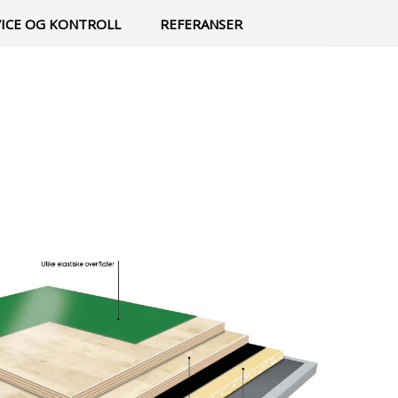
0
Min side
Infosenter
Favoritter
VICE OG KONTROLL
REFERANSER