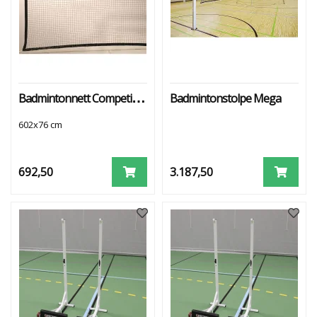
T
T
B
A
D
Badmintonnett Competition
Badmintonstolpe Mega
M
I
602x76 cm
N
T
O
N
692,50
3.187,50
S
T
O
L
P
E
R