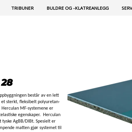
TRIBUNER
BULDRE OG -KLATREANLEGG
SER
 28
ppbyggningen består av en lett
 sterkt, fleksibelt polyuretan-
g . Herculan MF-systemene er
telastiske egenskaper. Herculan
 tyske AgBB/DIBt. Spesielt er
empende matten gjør systemet til