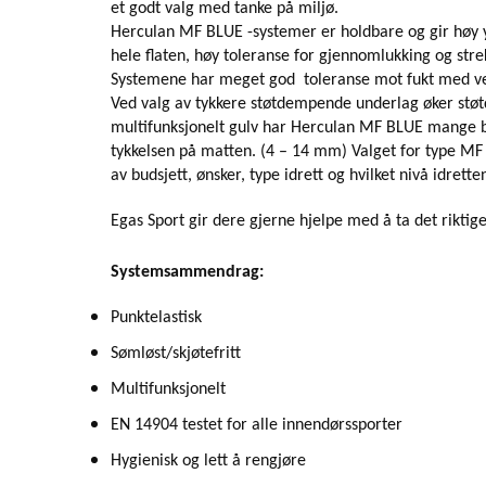
et godt valg med tanke på miljø.
Herculan MF BLUE -systemer er holdbare og gir høy 
hele flaten, høy toleranse for gjennomlukking og str
Systemene har meget god toleranse mot fukt med ve
Ved valg av tykkere støtdempende underlag øker stø
multifunksjonelt gulv har Herculan MF BLUE mange
tykkelsen på matten. (4 – 14 mm) Valget for type MF
av budsjett, ønsker, type idrett og hvilket nivå idrett
Egas Sport gir dere gjerne hjelpe med å ta det riktige
Systemsammendrag:
Punktelastisk
Sømløst/skjøtefritt
Multifunksjonelt
EN 14904 testet for alle innendørssporter
Hygienisk og lett å rengjøre