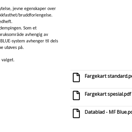
ytelse, jevne egenskaper over
ekkfasthet/bruddforlengelse.
dheft.
tdempingen. Som et
 bruksområde avhengig av
 BLUE-system avhenger til dels
ene utøves på.
 valget.
Fargekart standard.p
Fargekart spesial.pdf
Datablad - MF Blue.p