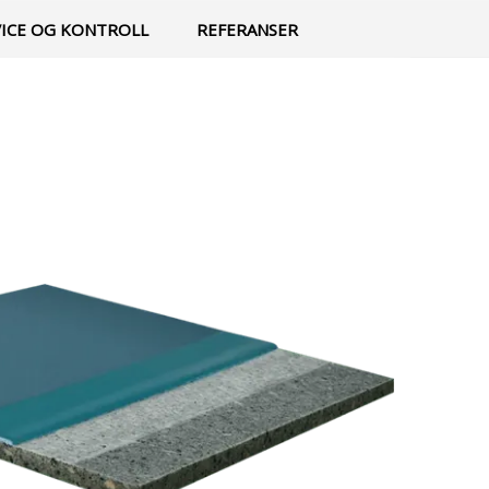
0
Min side
Infosenter
Favoritter
VICE OG KONTROLL
REFERANSER