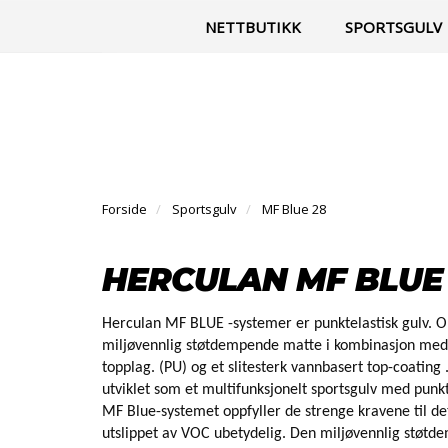
|
Til vår facebook-side
Kontakt
NETTBUTIKK
SPORTSGULV
Forside
Sportsgulv
MF Blue 28
HERCULAN MF BLUE
Herculan MF BLUE -systemer er punktelastisk gulv. O
miljøvennlig støtdempende matte i kombinasjon med et
topplag. (PU) og et slitesterk vannbasert top-coatin
utviklet som et multifunksjonelt sportsgulv med punk
MF Blue-systemet oppfyller de strenge kravene til det
utslippet av VOC ubetydelig. Den miljøvennlig støtd