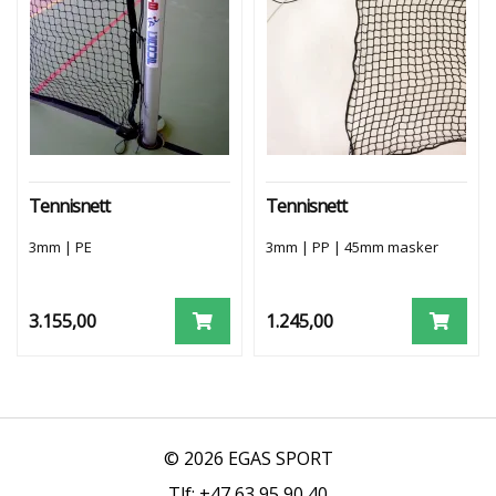
R
E
N
I
N
G
T
E
Tennisnett
Tennisnett
N
N
3mm | PE
3mm | PP | 45mm masker
I
S
N
3.155,00
1.245,00
E
T
T
M
A
T
C
© 2026 EGAS SPORT
H
Tlf: +47 63 95 90 40