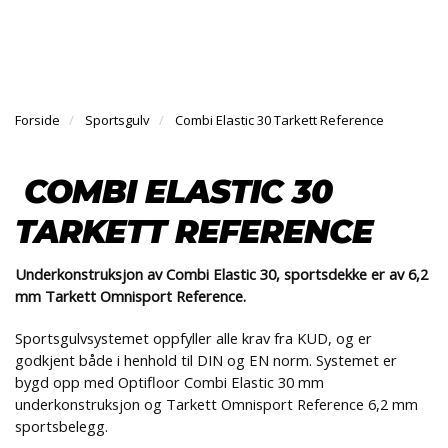
l
l
g
e
e
g
H
n
n
l
O
a
a
e
V
v
v
n
E
i
i
Forside
Sportsgulv
Combi Elastic 30 Tarkett Reference
a
D
g
g
v
M
a
a
E
i
COMBI ELASTIC 30
N
t
t
g
Y
i
i
a
TARKETT REFERENCE
o
o
t
n
n
i
Underkonstruksjon av Combi Elastic 30, sportsdekke er av 6,2
o
mm Tarkett Omnisport Reference.
n
Sportsgulvsystemet oppfyller alle krav fra KUD, og er
godkjent både i henhold til DIN og EN norm. Systemet er
bygd opp med Optifloor Combi Elastic 30 mm
underkonstruksjon og Tarkett Omnisport Reference 6,2 mm
sportsbelegg.