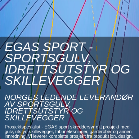
L
V
T
R
I
EGAS SPORT -
B
U
SPORTSGULV,
N
IDRETTSUTSTYR OG
E
R
SKILLEVEGGER
B
U
NORGES LEDENDE LEVERANDØR
L
AV SPORTSGULV,
D
IDRETTSUTSTYR OG
R
E
SKILLEVEGGER
O
Prosjektspesialist - EGAS sport skreddersyr ditt prosjekt med
G
gulv, utstyr, skillevegger, tribuneløsninger, garderober og annen
-
innredning. Vi leverer komplette prosjekt fra produksjon, design,