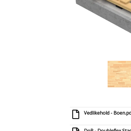
Vedlikehold - Boen.p
DoP - Doubleflex Sta