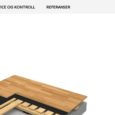
0
Min side
Infosenter
Favoritter
VICE OG KONTROLL
REFERANSER