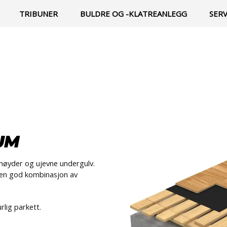
TRIBUNER
BULDRE OG -KLATREANLEGG
SER
UM
gehøyder og ujevne undergulv.
t en god kombinasjon av
lig parkett.