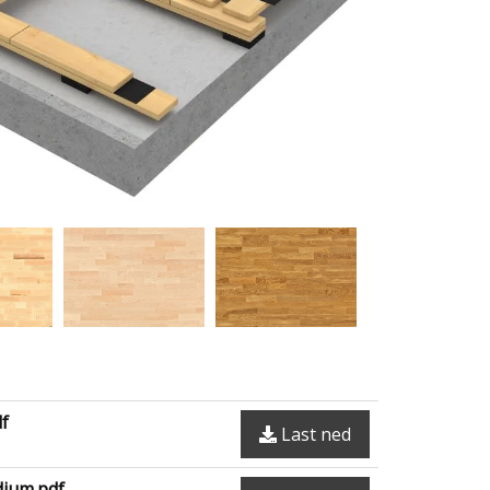
df
Last ned
dium.pdf