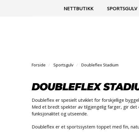
|
Til vår facebook-side
Kontakt
NETTBUTIKK
SPORTSGULV
Forside
Sportsgulv
Doubleflex Stadium
DOUBLEFLEX STADI
Doubleflex er spesielt utviklet for forskjellige byg
Med et bredt spekter av tilgjengelig farger, gir de
funksjonalitet og utseende.
Doubleflex er et sportssystem toppet med fin, natur