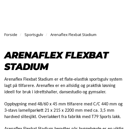
l
l
g
e
e
g
H
n
n
l
O
a
a
e
V
v
v
n
E
i
i
Forside
Sportsgulv
Arenaflex Flexbat Stadium
a
D
g
g
v
M
a
a
E
i
ARENAFLEX FLEXBAT
N
t
t
g
Y
i
i
a
STADIUM
o
o
t
n
n
i
o
Arenaflex Flexbat Stadium er et flate-elastisk sportsgulv system
n
lagt på tilfarere. Arenaﬂex er en allsidig og praktisk løsning
ideell for bruk i idrettshaller, dansestudio og gymsaler.
Oppbygning med 48/60 x 45 mm tilfarere med C/C 440 mm og
3-stavs lamellparkett 21 x 215 x 2200 mm med ca. 3,5 mm
hardved slitesjikt. Overlakkert fra fabrikk med T79 Sports lakk.
Arenaﬂex Flexbat Stadium benyttes når byggehøyde er en viktig