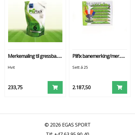
J
E
S
P
R
A
Y
M
Merkemaling til gressbaner
Plifix banemerking/merkesett 25pk hvit
A
L
Hvit
Sett á 25
I
N
G
233,75
2.187,50
© 2026 EGAS SPORT
Tlf: +47 63 95 90 40