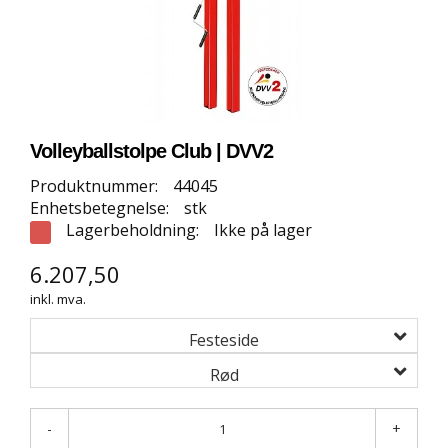
E
T
T
B
U
T
I
K
Volleyballstolpe Club | DVV2
K
Produktnummer:
44045
Enhetsbetegnelse:
stk
S
Lagerbeholdning:
Ikke på lager
P
O
6.207,50
R
inkl. mva.
T
S
Festeside
G
U
Rød
L
V
-
+