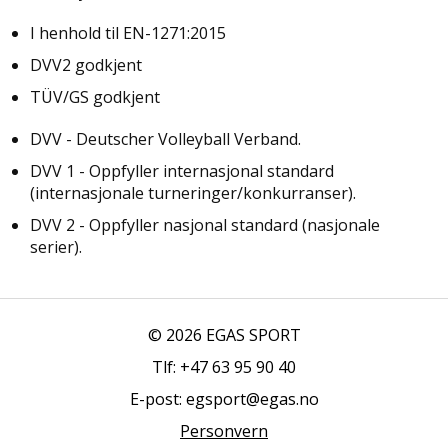
R
E
I henhold til EN-1271:2015
A
N
DVV2 godkjent
L
TÜV/GS godkjent
E
G
G
DVV - Deutscher Volleyball Verband.
DVV 1 - Oppfyller internasjonal standard
(internasjonale turneringer/konkurranser).
S
E
DVV 2 - Oppfyller nasjonal standard (nasjonale
R
serier).
V
I
C
E
© 2026 EGAS SPORT
O
G
Tlf: +47 63 95 90 40
K
O
E-post: egsport@egas.no
N
Personvern
T