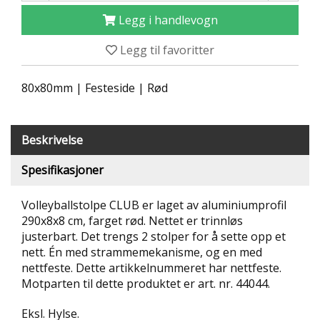
T
Legg i handlevogn
R
I
Legg til favoritter
B
U
N
80x80mm | Festeside | Rød
E
R
Beskrivelse
B
U
Spesifikasjoner
L
D
R
Volleyballstolpe CLUB er laget av aluminiumprofil
E
290x8x8 cm, farget rød. Nettet er trinnløs
O
justerbart. Det trengs 2 stolper for å sette opp et
G
nett. Én med strammemekanisme, og en med
-
K
nettfeste. Dette artikkelnummeret har nettfeste.
L
Motparten til dette produktet er art. nr. 44044.
A
T
Eksl. Hylse.