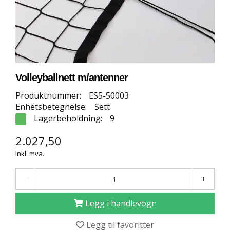
E
T
T
B
U
T
I
K
Volleyballnett m/antenner
K
Produktnummer:
ES5-50003
Enhetsbetegnelse:
Sett
S
Lagerbeholdning:
9
P
O
2.027,50
R
inkl. mva.
T
S
G
-
+
U
L
Legg i handlevogn
V
Legg til favoritter