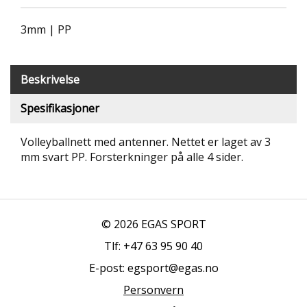
T
R
3mm | PP
I
B
U
N
Beskrivelse
E
R
Spesifikasjoner
B
Volleyballnett med antenner. Nettet er laget av 3
U
mm svart PP. Forsterkninger på alle 4 sider.
L
D
R
E
O
© 2026 EGAS SPORT
G
-
Tlf: +47 63 95 90 40
K
E-post: egsport@egas.no
L
A
Personvern
T