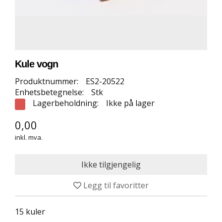
E
T
T
B
U
T
I
Kule vogn
K
K
Produktnummer:
ES2-20522
Enhetsbetegnelse:
Stk
Lagerbeholdning:
Ikke på lager
S
P
0,00
O
inkl. mva.
R
T
S
G
U
Legg til favoritter
L
V
15 kuler