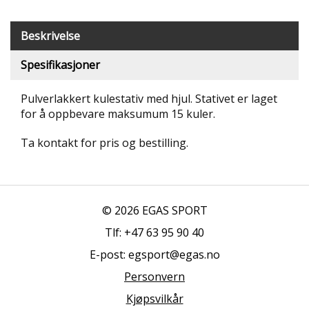
T
R
Beskrivelse
I
B
Spesifikasjoner
U
N
E
Pulverlakkert kulestativ med hjul. Stativet er laget
R
for å oppbevare maksumum 15 kuler.
B
Ta kontakt for pris og bestilling.
U
L
D
R
E
© 2026 EGAS SPORT
O
G
Tlf: +47 63 95 90 40
-
E-post: egsport@egas.no
K
L
Personvern
A
T
Kjøpsvilkår