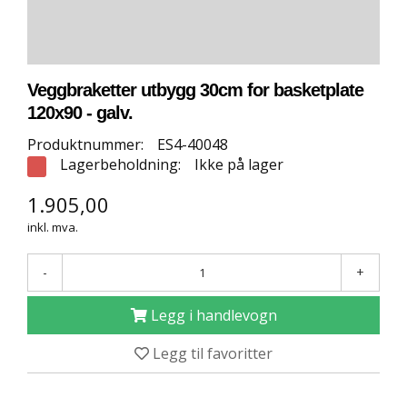
E
T
T
B
U
Veggbraketter utbygg 30cm for basketplate
T
I
120x90 - galv.
K
Produktnummer:
ES4-40048
K
Lagerbeholdning:
Ikke på lager
1.905,00
S
P
inkl. mva.
O
R
-
+
T
S
G
Legg i handlevogn
U
L
Legg til favoritter
V