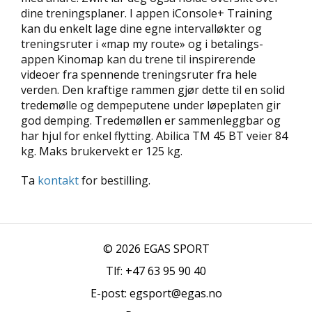
R
dine treningsplaner. I appen iConsole+ Training
O
L
kan du enkelt lage dine egne intervalløkter og
L
treningsruter i «map my route» og i betalings-
appen Kinomap kan du trene til inspirerende
videoer fra spennende treningsruter fra hele
R
E
verden. Den kraftige rammen gjør dette til en solid
F
tredemølle og dempeputene under løpeplaten gir
E
god demping. Tredemøllen er sammenleggbar og
R
har hjul for enkel flytting. Abilica TM 45 BT veier 84
A
kg. Maks brukervekt er 125 kg.
N
S
Ta
kontakt
for bestilling.
E
R
© 2026 EGAS SPORT
Tlf: +47 63 95 90 40
E-post: egsport@egas.no