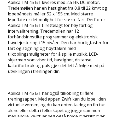
R
Abilica TM 45 BT leveres med 2,5 HK DC motor.
E
Tredemøllen har en hastighet fra 0,8 til 22 km/t og
A
løpebåndets mål er 52 x 155 cm. Med større
N
løpeflate er det mulighet for større fart. Derfor er
L
E
Abilica TM 45 BT tilrettelagt for høy fart og
G
intervalltrening. Tredemøllen har 12
G
forhåndsinnstilte programmer og elektronisk
høydejustering i 15 nivåer. Den har hurtigtaster for
fart og stigning og høyttalere med
S
tilkoblingsmuligheter for å spille musikk. LCD-
E
skjermen som viser tid, hastighet, distanse,
R
kaloriforbruk og puls gjør det lett å følge med på
V
utviklingen i treningen din.
I
C
E
O
G
Abilica TM 45 BT har også tilkobling til flere
K
treningsapper. Med appen Zwift kan du løpe i den
O
virtuelle verden, og du kan enten ta deg en fin tur
N
alene eller delta i felleskapet og jogge sammen
T
med andre. Zwift lar deg også holde oversikt over