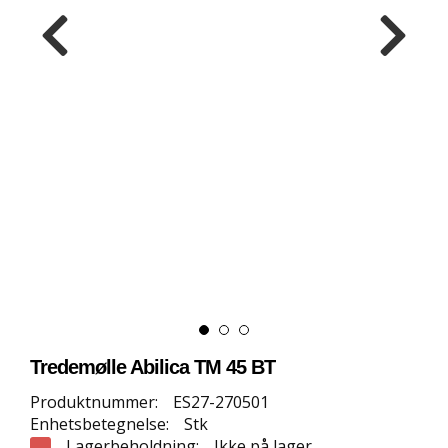
E
T
T
B
U
T
I
K
K
S
P
O
R
T
S
G
U
Tredemølle Abilica TM 45 BT
L
V
Produktnummer:
ES27-270501
Enhetsbetegnelse:
Stk
Lagerbeholdning:
Ikke på lager