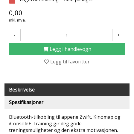
T
0,00
R
I
inkl. mva.
B
U
N
-
+
E
R
Legg i handlevogn
B
Legg til favoritter
U
L
D
R
E
Beskrivelse
O
G
Spesifikasjoner
-
K
Bluetooth-tilkobling til appene Zwift, Kinomap og
L
A
iConsole+ Training gir deg gode
T
treningsmuligheter og den ekstra motivasjonen.