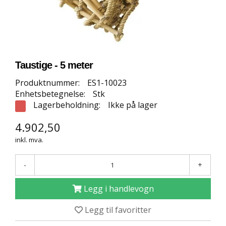
E
T
T
B
U
T
I
Taustige - 5 meter
K
K
Produktnummer:
ES1-10023
Enhetsbetegnelse:
Stk
Lagerbeholdning:
Ikke på lager
S
P
4.902,50
O
inkl. mva.
R
T
S
-
+
G
U
Legg i handlevogn
L
V
Legg til favoritter