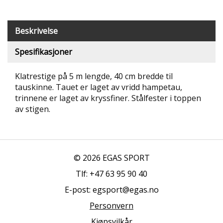
T
R
I
Beskrivelse
B
U
Spesifikasjoner
N
E
Klatrestige på 5 m lengde, 40 cm bredde til
R
tauskinne. Tauet er laget av vridd hampetau,
trinnene er laget av kryssfiner. Stålfester i toppen
B
av stigen.
U
L
D
R
E
O
© 2026 EGAS SPORT
G
Tlf: +47 63 95 90 40
-
K
E-post: egsport@egas.no
L
A
Personvern
T
Kjøpsvilkår