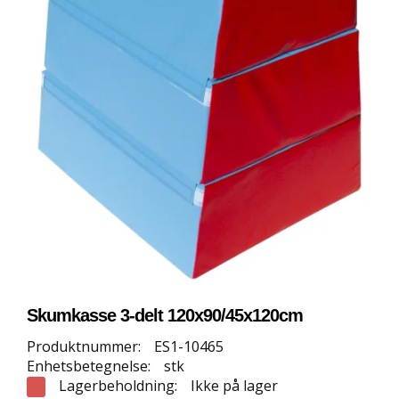
E
T
T
B
U
T
I
K
K
S
P
O
R
T
S
G
Skumkasse 3-delt 120x90/45x120cm
U
L
Produktnummer:
ES1-10465
V
Enhetsbetegnelse:
stk
Lagerbeholdning:
Ikke på lager