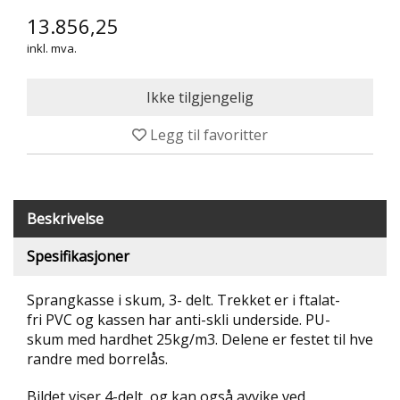
T
13.856,25
R
inkl. mva.
I
B
U
N
E
Legg til favoritter
R
B
U
L
Beskrivelse
D
R
Spesifikasjoner
E
O
Sprangkasse i skum, 3- delt. Trekket er i ftalat-
G
-
fri PVC og kassen har anti-skli underside. PU-
K
skum med hardhet 25kg/m3. Delene er festet til hve
L
randre med borrelås.
A
T
Bildet viser 4-delt, og kan også avvike ved