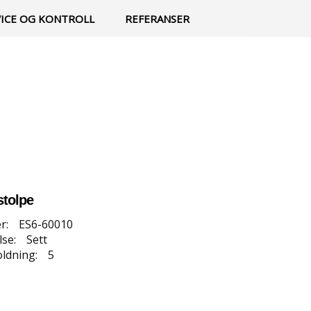
0
Min side
Infosenter
Favoritter
VICE OG KONTROLL
REFERANSER
stolpe
r:
ES6-60010
se:
Sett
ldning:
5