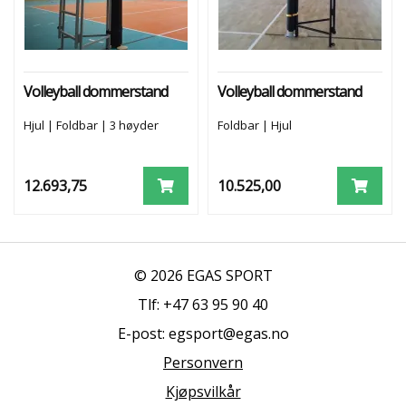
R
E
A
N
L
E
Volleyball dommerstand
Volleyball dommerstand
G
G
Hjul | Foldbar | 3 høyder
Foldbar | Hjul
S
12.693,75
10.525,00
E
R
V
I
C
© 2026 EGAS SPORT
E
Tlf: +47 63 95 90 40
O
G
E-post: egsport@egas.no
K
O
Personvern
N
T
Kjøpsvilkår