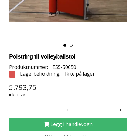
E
T
T
B
U
T
I
K
K
Polstring til volleyballstol
Produktnummer:
ES5-50050
S
Lagerbeholdning:
Ikke på lager
P
O
5.793,75
R
T
inkl. mva.
S
G
U
-
+
L
V
Legg i handlevogn