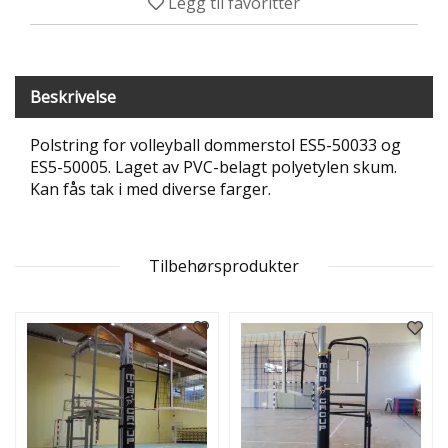
Legg til favoritter
T
R
I
B
U
Beskrivelse
N
E
Polstring for volleyball dommerstol ES5-50033 og
R
ES5-50005. Laget av PVC-belagt polyetylen skum.
Kan fås tak i med diverse farger.
B
U
L
D
Tilbehørsprodukter
R
E
O
G
-
K
L
A
T