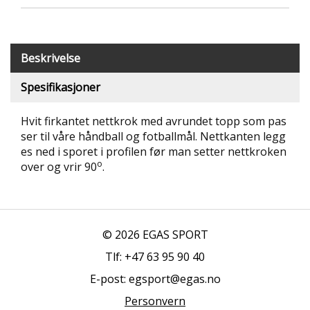
T
R
I
B
Beskrivelse
U
N
Spesifikasjoner
E
R
Hvit firkantet nettkrok med avrundet topp som pas
ser til våre håndball og fotballmål. Nettkanten legg
B
es ned i sporet i profilen før man setter nettkroken
U
o
over og vrir 90
.
L
D
R
E
O
G
© 2026 EGAS SPORT
-
Tlf: +47 63 95 90 40
K
L
E-post: egsport@egas.no
A
T
Personvern