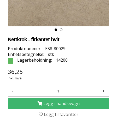
E
T
T
B
U
T
I
K
Nettkrok - firkantet hvit
K
Produktnummer:
ES8-80029
Enhetsbetegnelse:
stk
S
Lagerbeholdning:
14200
P
O
36,25
R
inkl. mva.
T
S
G
-
+
U
L
Legg i handlevogn
V
Legg til favoritter