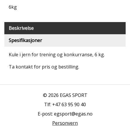
T
6kg
R
I
B
U
Beskrivelse
N
E
Spesifikasjoner
R
Kule i jern for trening og konkurranse, 6 kg.
B
U
Ta kontakt for pris og bestilling.
L
D
R
E
O
© 2026 EGAS SPORT
G
-
Tlf: +47 63 95 90 40
K
E-post: egsport@egas.no
L
A
Personvern
T