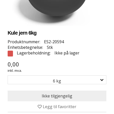
E
T
T
B
U
T
I
Kule jern 6kg
K
K
Produktnummer:
ES2-20594
Enhetsbetegnelse:
Stk
Lagerbeholdning:
Ikke på lager
S
P
0,00
O
inkl. mva.
R
T
6 kg
S
G
U
L
V
Legg til favoritter