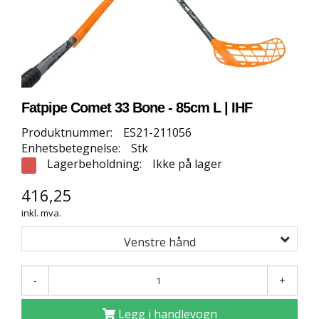
E
T
T
B
U
T
I
K
Fatpipe Comet 33 Bone - 85cm L | IHF
K
Produktnummer:
ES21-211056
Enhetsbetegnelse:
Stk
S
Lagerbeholdning:
Ikke på lager
P
O
416,25
R
inkl. mva.
T
S
Venstre hånd
G
U
L
-
+
V
Legg i handlevogn