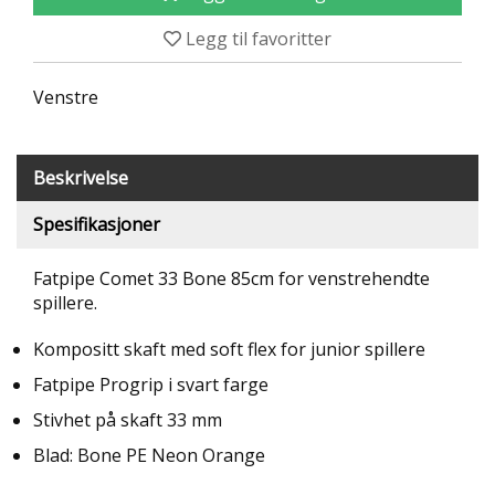
T
Legg til favoritter
R
I
B
Venstre
U
N
E
R
Beskrivelse
Spesifikasjoner
B
U
L
Fatpipe Comet 33 Bone 85cm for venstrehendte
D
spillere.
R
E
Kompositt skaft med soft flex for junior spillere
O
G
Fatpipe Progrip i svart farge
-
K
Stivhet på skaft 33 mm
L
Blad: Bone PE Neon Orange
A
T