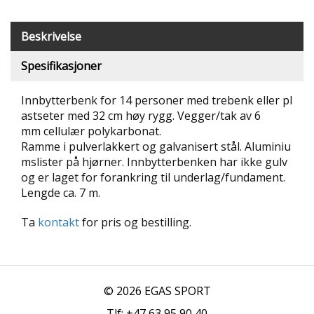
T
R
Beskrivelse
I
B
Spesifikasjoner
U
N
E
Innbytterbenk for 14 personer med trebenk eller pl
R
astseter med 32 cm høy rygg. Vegger/tak av 6
mm cellulær polykarbonat.
B
Ramme i pulverlakkert og galvanisert stål. Aluminiu
U
mslister på hjørner. Innbytterbenken har ikke gulv
L
og er laget for forankring til underlag/fundament.
D
Lengde ca. 7 m.
R
E
Ta
kontakt
for pris og bestilling.
O
G
-
K
L
A
© 2026 EGAS SPORT
T
Tlf: +47 63 95 90 40