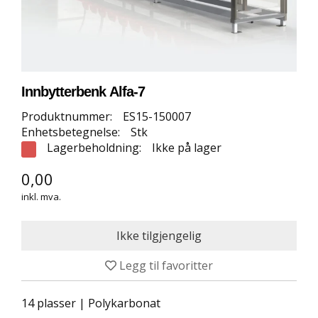
E
T
T
B
U
T
I
Innbytterbenk Alfa-7
K
K
Produktnummer:
ES15-150007
Enhetsbetegnelse:
Stk
Lagerbeholdning:
Ikke på lager
S
P
0,00
O
inkl. mva.
R
T
S
G
U
Legg til favoritter
L
V
14 plasser | Polykarbonat