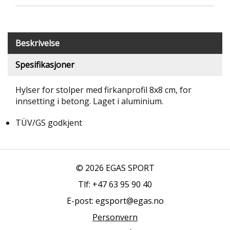
T
R
I
B
Beskrivelse
U
N
Spesifikasjoner
E
R
Hylser for stolper med firkanprofil 8x8 cm, for
innsetting i betong. Laget i aluminium.
B
U
TÜV/GS godkjent
L
D
R
E
O
© 2026 EGAS SPORT
G
-
Tlf: +47 63 95 90 40
K
E-post: egsport@egas.no
L
A
Personvern
T