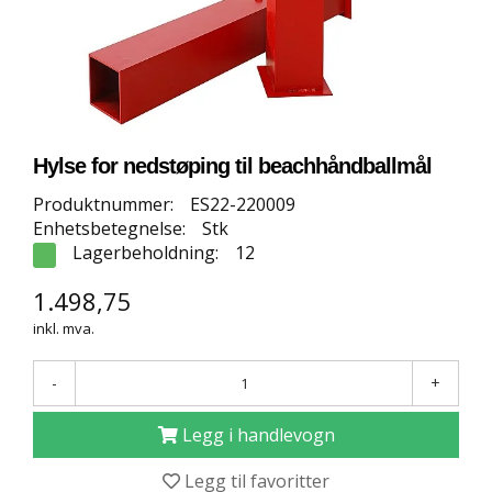
E
T
T
B
U
T
I
K
Hylse for nedstøping til beachhåndballmål
K
Produktnummer:
ES22-220009
Enhetsbetegnelse:
Stk
S
Lagerbeholdning:
12
P
O
1.498,75
R
inkl. mva.
T
S
G
-
+
U
L
Legg i handlevogn
V
Legg til favoritter