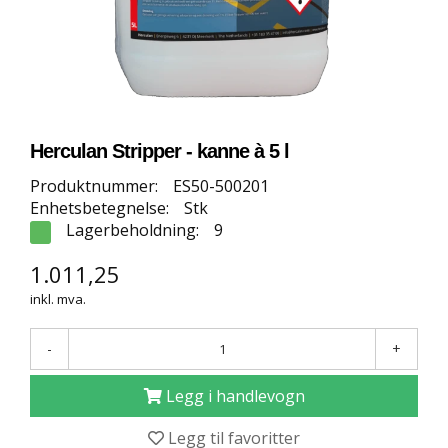
E
T
T
B
U
T
I
K
Herculan Stripper - kanne à 5 l
K
Produktnummer:
ES50-500201
Enhetsbetegnelse:
Stk
S
Lagerbeholdning:
9
P
O
1.011,25
R
inkl. mva.
T
S
G
-
+
U
L
Legg i handlevogn
V
Legg til favoritter