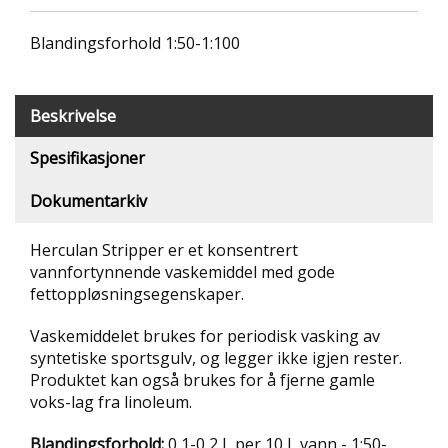
T
R
Blandingsforhold 1:50-1:100
I
B
U
N
Beskrivelse
E
R
Spesifikasjoner
Dokumentarkiv
B
U
L
Herculan Stripper er et konsentrert
D
vannfortynnende vaskemiddel med gode
R
fettoppløsningsegenskaper.
E
O
Vaskemiddelet brukes for periodisk vasking av
G
-
syntetiske sportsgulv, og legger ikke igjen rester.
K
Produktet kan også brukes for å fjerne gamle
L
voks-lag fra linoleum.
A
T
Blandingsforhold:
0,1-0,2 L per 10 L vann - 1:50-