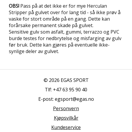
R
OBS!
Pass på at det ikke er for mye Herculan
O
L
Stripper på gulvet over for lang tid - så ikke prøv å
L
vaske for stort område på en gang. Dette kan
forårsake permanent skade på gulvet.
Sensitive gulv som asfalt, gummi, terrazzo og PVC
R
E
burde testes for nedbrytelse og misfarging av gulv
F
før bruk. Dette kan gjøres på eventuelle ikke-
E
synlige deler av gulvet.
R
A
N
S
E
© 2026 EGAS SPORT
R
Tlf: +47 63 95 90 40
E-post: egsport@egas.no
Personvern
Kjøpsvilkår
Kundeservice