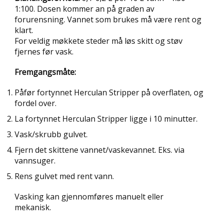
R
1:100. Dosen kommer an på graden av
E
forurensning. Vannet som brukes må være rent og
A
N
klart.
L
For veldig møkkete steder må løs skitt og støv
E
fjernes før vask.
G
G
Fremgangsmåte:
Påfør fortynnet Herculan Stripper på overflaten, og
S
fordel over.
E
R
La fortynnet Herculan Stripper ligge i 10 minutter.
V
Vask/skrubb gulvet.
I
C
Fjern det skittene vannet/vaskevannet. Eks. via
E
vannsuger.
O
G
Rens gulvet med rent vann.
K
O
Vasking kan gjennomføres manuelt eller
N
mekanisk.
T