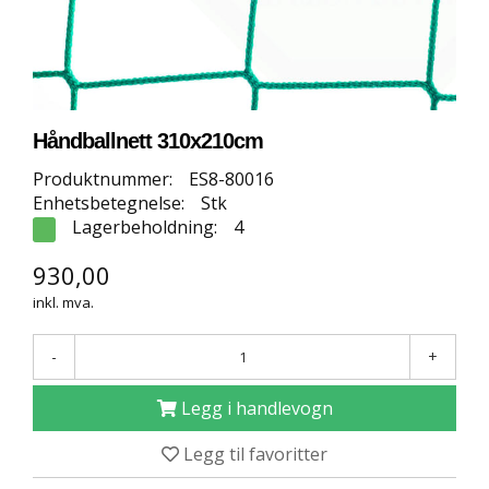
E
T
T
B
U
T
I
Håndballnett 310x210cm
K
K
Produktnummer:
ES8-80016
Enhetsbetegnelse:
Stk
Lagerbeholdning:
4
S
P
930,00
O
inkl. mva.
R
T
S
-
+
G
U
Legg i handlevogn
L
V
Legg til favoritter