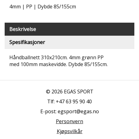
T
4mm | PP | Dybde 85/155cm
R
I
B
Beskrivelse
U
N
E
Spesifikasjoner
R
Håndballnett 310x210cm. 4mm grønn PP
B
med 100mm maskevidde. Dybde 85/155cm.
U
L
D
R
© 2026 EGAS SPORT
E
O
Tlf: +47 63 95 90 40
G
-
E-post: egsport@egas.no
K
Personvern
L
A
Kjøpsvilkår
T