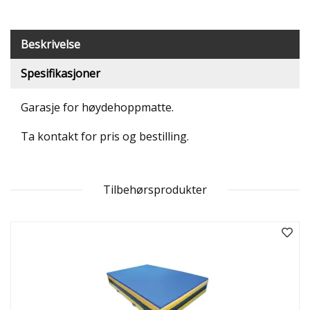
T
R
I
Beskrivelse
B
U
Spesifikasjoner
N
E
R
Garasje for høydehoppmatte.
Ta kontakt for pris og bestilling.
B
U
L
D
Tilbehørsprodukter
R
E
O
G
-
K
L
A
T