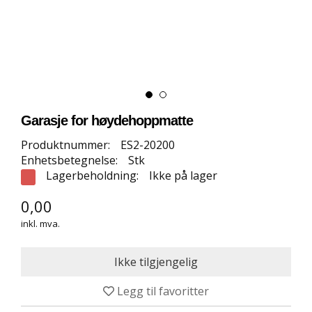
E
T
T
B
U
T
I
K
K
Garasje for høydehoppmatte
Produktnummer:
ES2-20200
S
Enhetsbetegnelse:
Stk
P
Lagerbeholdning:
Ikke på lager
O
R
0,00
T
inkl. mva.
S
G
U
L
V
Legg til favoritter