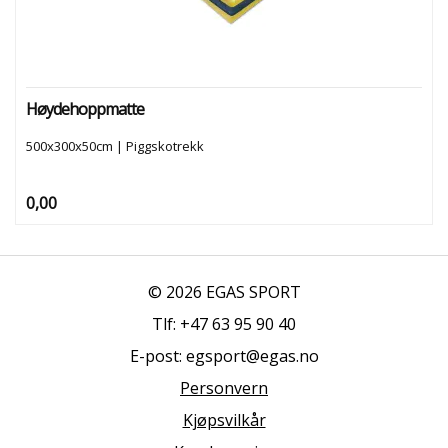
R
E
A
N
L
E
Høydehoppmatte
G
G
500x300x50cm | Piggskotrekk
0,00
S
E
R
V
I
© 2026 EGAS SPORT
C
E
Tlf: +47 63 95 90 40
O
G
E-post: egsport@egas.no
K
Personvern
O
N
Kjøpsvilkår
T