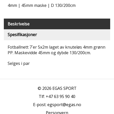
T
4mm | 45mm maske | D 130/200cm
R
I
B
Beskrivelse
U
N
E
Spesifikasjoner
R
Fotballnett 7`er 5x2m laget av knuteløs 4mm grønn
B
PP. Maskevidde 45mm og dybde 130/200cm.
U
L
Selges i par
D
R
E
O
G
© 2026 EGAS SPORT
-
K
Tlf: +47 63 95 90 40
L
E-post: egsport@egas.no
A
T
Personvern