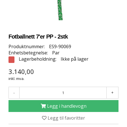
E
T
T
B
U
T
I
Fotballnett 7'er PP - 2stk
K
K
Produktnummer:
ES9-90069
Enhetsbetegnelse:
Par
Lagerbeholdning:
Ikke på lager
S
P
3.140,00
O
inkl. mva.
R
T
S
-
+
G
U
Legg i handlevogn
L
V
Legg til favoritter