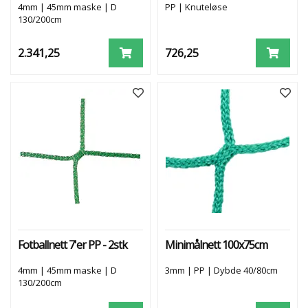
4mm | 45mm maske | D
PP | Knuteløse
130/200cm
2.341,25
726,25
Fotballnett 7'er PP - 2stk
Minimålnett 100x75cm
4mm | 45mm maske | D
3mm | PP | Dybde 40/80cm
130/200cm