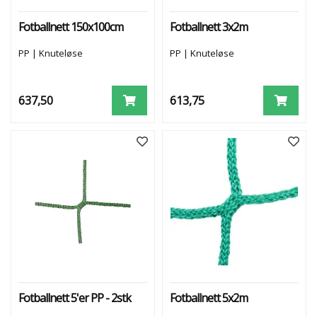
Fotballnett 150x100cm
Fotballnett 3x2m
F
O
PP | Knuteløse
PP | Knuteløse
T
B
A
L
637,50
613,75
L
-
N
E
T
T
K
R
O
K
E
R
Fotballnett 5'er PP - 2stk
Fotballnett 5x2m