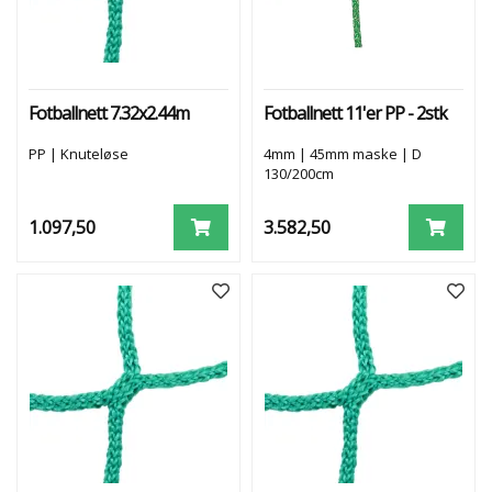
A
L
L
N
E
Fotballnett 7.32x2.44m
Fotballnett 11'er PP - 2stk
T
T
PP | Knuteløse
4mm | 45mm maske | D
130/200cm
D
I
1.097,50
3.582,50
V
.
F
O
T
B
A
L
L
N
E
T
T