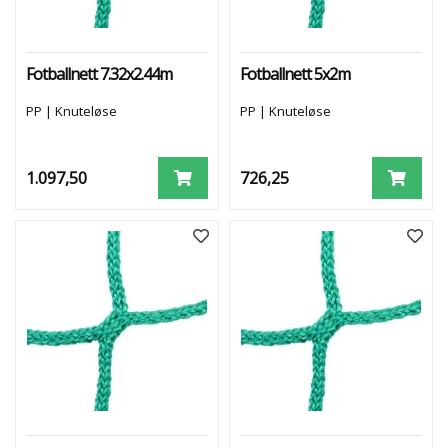
L
N
E
Fotballnett 7.32x2.44m
Fotballnett 5x2m
T
T
PP | Knuteløse
PP | Knuteløse
7
'
1.097,50
726,25
E
R
F
O
T
B
A
L
L
N
E
T
T