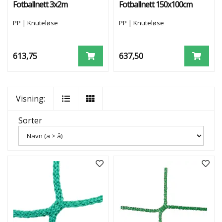
Fotballnett 3x2m
Fotballnett 150x100cm
5
'
PP | Knuteløse
PP | Knuteløse
E
R
F
O
613,75
637,50
T
B
A
L
Visning:
L
M
Å
Sorter
L
3
'
E
R
F
O
T
B