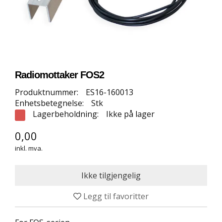
E
T
T
B
U
T
I
K
Radiomottaker FOS2
K
Produktnummer:
ES16-160013
Enhetsbetegnelse:
Stk
S
Lagerbeholdning:
Ikke på lager
P
O
0,00
R
inkl. mva.
T
S
G
U
L
Legg til favoritter
V