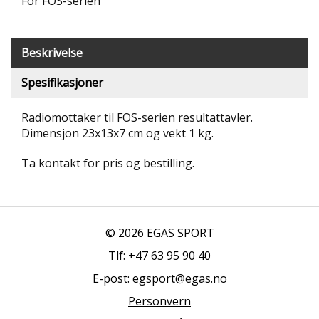
For FOS-serien
T
R
I
Beskrivelse
B
U
N
Spesifikasjoner
E
R
Radiomottaker til FOS-serien resultattavler.
Dimensjon 23x13x7 cm og vekt 1 kg.
B
U
Ta kontakt for pris og bestilling.
L
D
R
E
O
© 2026 EGAS SPORT
G
-
Tlf: +47 63 95 90 40
K
E-post: egsport@egas.no
L
A
Personvern
T