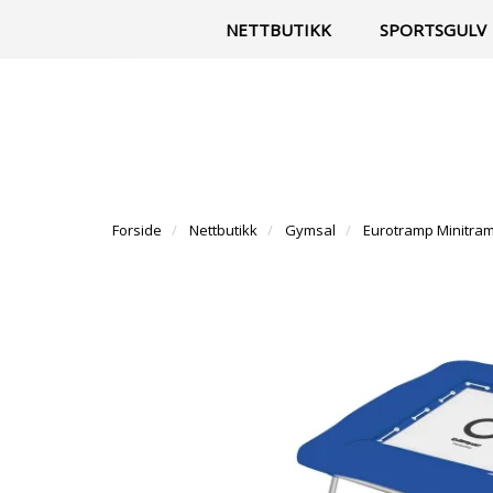
|
Til vår facebook-side
Kontakt
NETTBUTIKK
SPORTSGULV
Forside
Nettbutikk
Gymsal
Eurotramp Minitra