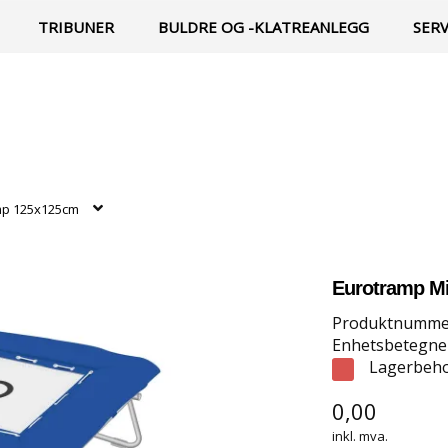
TRIBUNER
BULDRE OG -KLATREANLEGG
SER
mp 125x125cm
Eurotramp M
Produktnumme
Enhetsbetegnel
Lagerbeho
0,00
inkl. mva.