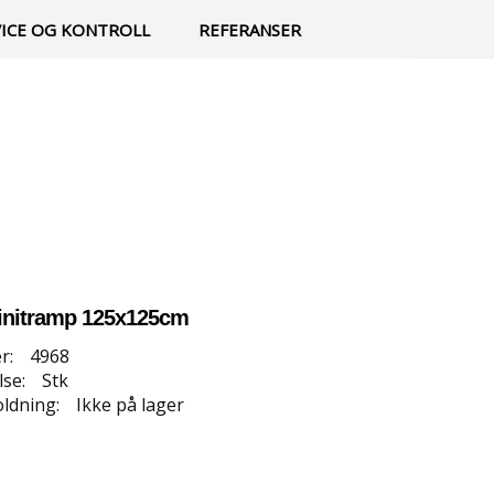
0
Min side
Infosenter
Favoritter
VICE OG KONTROLL
REFERANSER
initramp 125x125cm
r:
4968
se:
Stk
ldning:
Ikke på lager