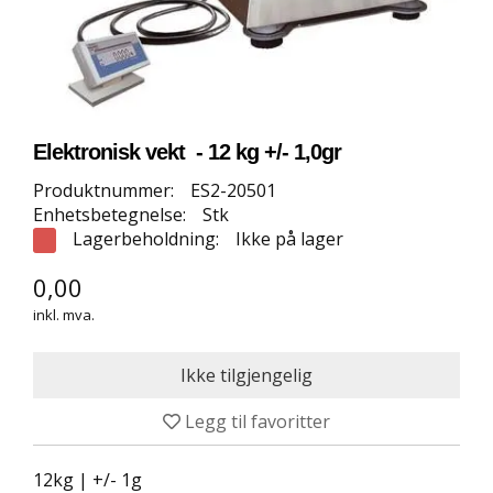
E
T
T
B
U
T
I
Elektronisk vekt - 12 kg +/- 1,0gr
K
K
Produktnummer:
ES2-20501
Enhetsbetegnelse:
Stk
Lagerbeholdning:
Ikke på lager
S
P
0,00
O
R
inkl. mva.
T
S
G
U
L
Legg til favoritter
V
12kg | +/- 1g