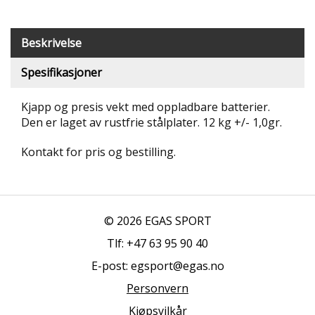
T
R
I
Beskrivelse
B
U
Spesifikasjoner
N
E
Kjapp og presis vekt med oppladbare batterier.
R
Den er laget av rustfrie stålplater. 12 kg +/- 1,0gr.
B
Kontakt for pris og bestilling.
U
L
D
R
E
© 2026 EGAS SPORT
O
G
Tlf: +47 63 95 90 40
-
K
E-post: egsport@egas.no
L
Personvern
A
T
Kjøpsvilkår