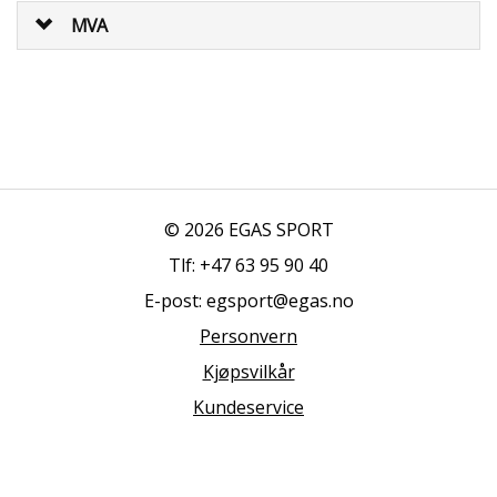
E
MVA
T
T
B
U
T
I
K
K
© 2026 EGAS SPORT
S
Tlf: +47 63 95 90 40
P
O
E-post: egsport@egas.no
R
Personvern
T
S
Kjøpsvilkår
G
U
Kundeservice
L
V