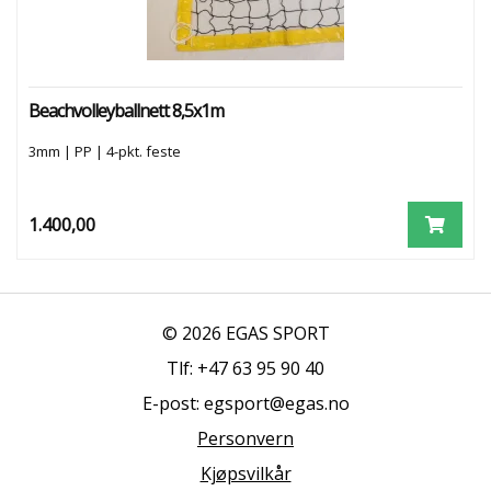
R
E
A
N
L
E
Beachvolleyballnett 8,5x1m
G
G
3mm | PP | 4-pkt. feste
S
1.400,00
E
R
V
I
C
© 2026 EGAS SPORT
E
Tlf: +47 63 95 90 40
O
G
E-post: egsport@egas.no
K
O
Personvern
N
T
Kjøpsvilkår