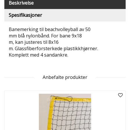
Beskrivelse
T
R
Spesifikasjoner
I
B
U
Banemerking til beachvolleyball av 50
N
mm blå nylonbånd. For bane 9x18
E
m, kan justeres til 8x16
R
m. Glassfiberforsterkede plastikkhjørner.
Komplett med 4 sandankre.
B
U
L
D
Anbefalte produkter
R
E
O
G
-
K
L
A
T