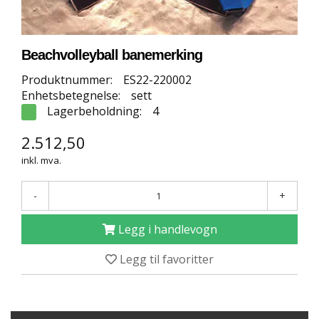
E
T
T
B
Beachvolleyball banemerking
U
T
Produktnummer:
ES22-220002
I
Enhetsbetegnelse:
sett
K
Lagerbeholdning:
4
K
2.512,50
inkl. mva.
S
P
O
-
+
R
T
Legg i handlevogn
S
G
U
Legg til favoritter
L
V