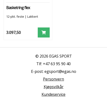
R
O
Basketring flex
L
L
12-pkt. feste | Lakkert
R
E
3.097,50
F
E
R
A
N
© 2026 EGAS SPORT
S
E
Tlf: +47 63 95 90 40
R
E-post: egsport@egas.no
Personvern
Kjøpsvilkår
Kundeservice