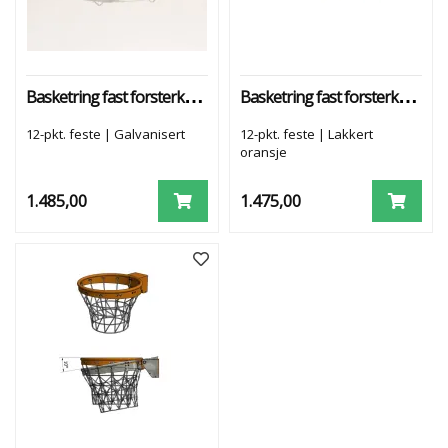
R
E
A
N
L
Basketring fast forsterket - galv.
Basketring fast forsterket - lakkert
E
G
G
12-pkt. feste | Galvanisert
12-pkt. feste | Lakkert
oransje
1.485,00
1.475,00
S
E
R
V
I
C
E
O
G
K
O
N
T