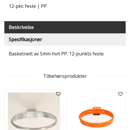
T
12-pkt. feste | PP
R
I
B
Beskrivelse
U
N
E
Spesifikasjoner
R
Basketnett av 5mm hvit PP. 12-punkts feste.
B
U
L
D
Tilbehørsprodukter
R
E
O
G
-
K
L
A
T