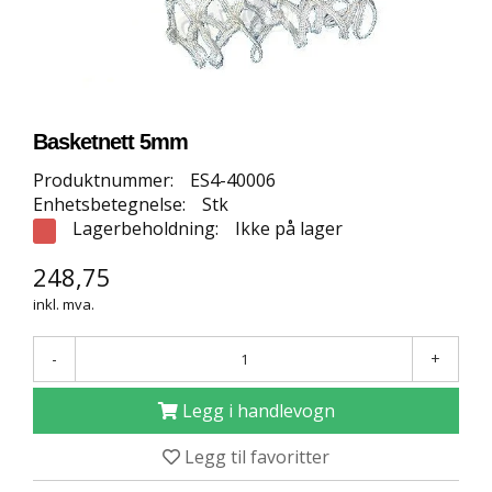
E
T
T
B
U
T
I
Basketnett 5mm
K
K
Produktnummer:
ES4-40006
Enhetsbetegnelse:
Stk
Lagerbeholdning:
Ikke på lager
S
P
248,75
O
inkl. mva.
R
T
S
-
+
G
U
Legg i handlevogn
L
V
Legg til favoritter