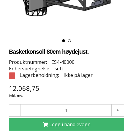
E
T
T
B
U
T
I
K
K
Basketkonsoll 80cm høydejust.
Produktnummer:
ES4-40000
S
Enhetsbetegnelse:
sett
P
Lagerbeholdning:
Ikke på lager
O
R
12.068,75
T
S
inkl. mva.
G
U
-
+
L
V
Legg i handlevogn