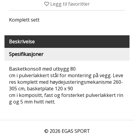
Legg til favoritter
T
R
I
Komplett sett
B
U
N
E
Beskrivelse
R
Spesifikasjoner
B
U
Basketkonsoll med utbygg 80
L
cm i pulverlakkert stål for montering på vegg. Leve
D
res komplett med høydejusteringsmekanisme 260-
R
305 cm, basketplate 120 x 90
E
O
cm i kompositt, fast og forsterket pulverlakkert rin
G
g og 5 mm hvitt nett.
-
K
L
A
T
© 2026 EGAS SPORT