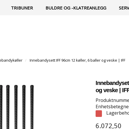
TRIBUNER
BULDRE OG -KLATREANLEGG
SER
ebandykøller
Innebandysett IFF 96cm 12 køller, 6 baller og veske | IFF
Innebandysett
og veske | IF
Produktnumme
Enhetsbetegnel
Lagerbeho
6.072,50