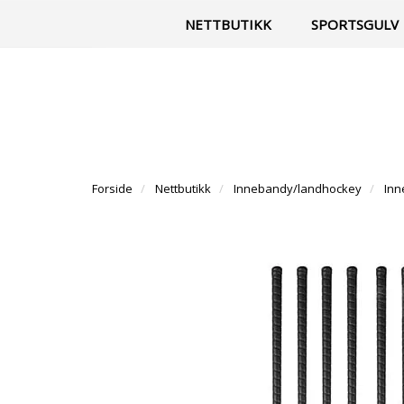
|
Til vår facebook-side
Kontakt
NETTBUTIKK
SPORTSGULV
Forside
Nettbutikk
Innebandy/landhockey
Inn