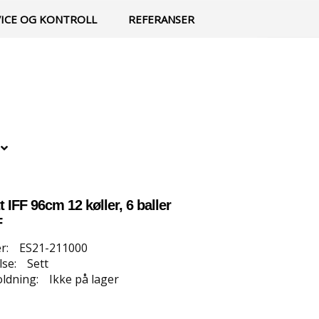
0
Min side
Infosenter
Favoritter
VICE OG KONTROLL
REFERANSER
 IFF 96cm 12 køller, 6 baller
F
r:
ES21-211000
se:
Sett
ldning:
Ikke på lager