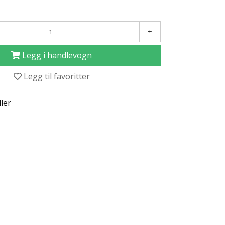
+
Legg i handlevogn
Legg til favoritter
ller