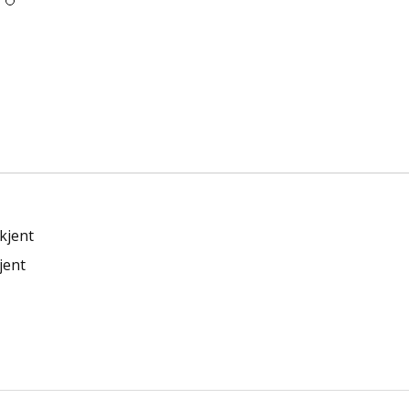
kjent
jent