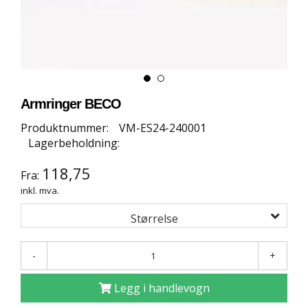
E
T
T
B
U
T
I
K
Armringer BECO
K
Produktnummer:
VM-ES24-240001
Lagerbeholdning:
S
P
118,75
Fra:
O
inkl. mva.
R
T
Størrelse
S
G
U
-
+
L
V
Legg i handlevogn