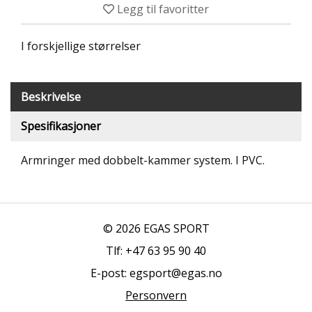
Legg til favoritter
T
R
I
I forskjellige størrelser
B
U
N
E
Beskrivelse
R
Spesifikasjoner
B
U
Armringer med dobbelt-kammer system. I PVC.
L
D
R
E
O
© 2026 EGAS SPORT
G
-
Tlf: +47 63 95 90 40
K
E-post: egsport@egas.no
L
A
Personvern
T