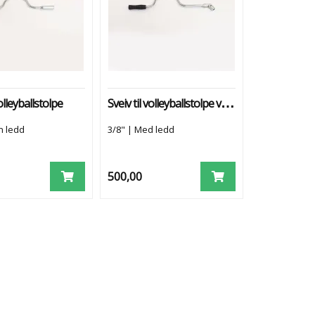
Sveiv til volleyballstolpe vegghengt
volleyballstolpe
n ledd
3/8" | Med ledd
500,00