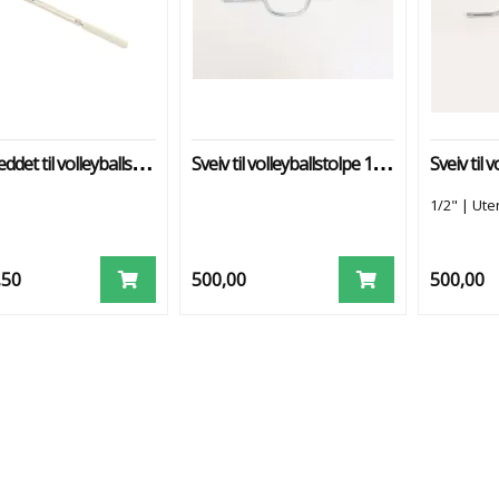
Sveiv leddet til volleyballstolpe
Sveiv til volleyballstolpe 1/2 " m/ledd
Sveiv til 
1/2" | Ute
,50
500,00
500,00