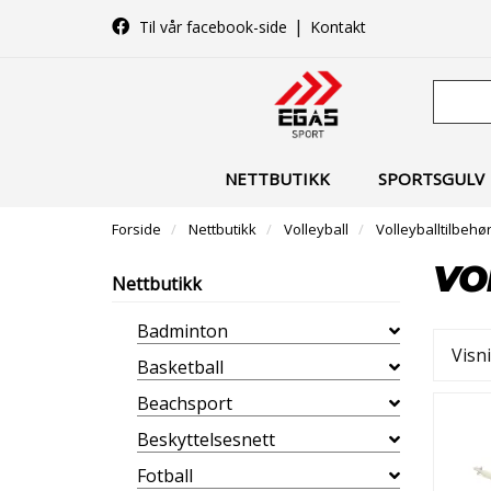
|
Til vår facebook-side
Kontakt
NETTBUTIKK
SPORTSGULV
Forside
Nettbutikk
Volleyball
Volleyballtilbehø
VO
Nettbutikk
Badminton
Visn
Basketball
Beachsport
Beskyttelsesnett
Fotball