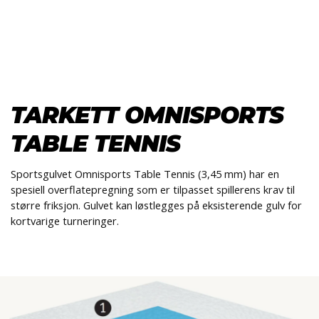
l
l
g
e
e
g
H
n
n
l
O
a
a
e
V
v
v
n
E
i
i
a
D
g
g
v
M
TARKETT OMNISPORTS
a
a
E
i
N
t
t
g
TABLE TENNIS
Y
i
i
a
o
o
t
Sportsgulvet Omnisports Table Tennis (3,45 mm) har en
n
n
i
spesiell overflatepregning som er tilpasset spillerens krav til
o
større friksjon. Gulvet kan løstlegges på eksisterende gulv for
n
kortvarige turneringer.