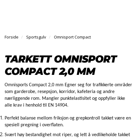
l
l
g
e
e
g
H
n
n
l
O
a
a
e
V
v
v
n
E
i
i
Forside
Sportsgulv
Omnisport Compact
a
D
g
g
v
M
a
a
E
i
TARKETT OMNISPORT
N
t
t
g
Y
i
i
a
COMPACT 2,0 MM
o
o
t
n
n
i
o
Omnisports Compact 2,0 mm Egner seg for trafikkerte områder
n
som garderobe, resepsjon, korridor, kafeteria og andre
nærliggende rom. Mangler punktelastisitet og oppfyller ikke
alle krav i henhold til EN 14904.
Perfekt balanse mellom friksjon og grepkontroll takket være en
spesiell pregning i overflaten.
Svært høy bestandighet mot riper, og lett å vedlikeholde takket