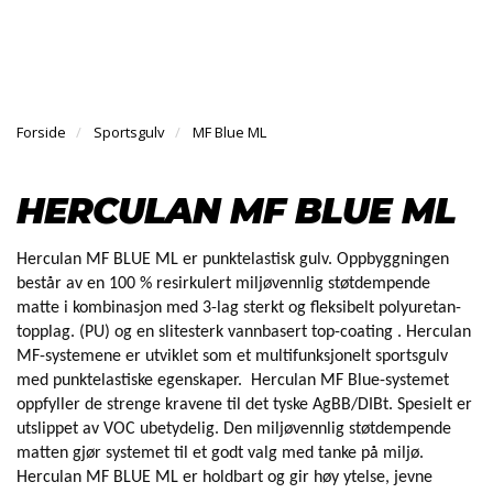
l
l
g
e
e
g
H
n
n
l
O
a
a
e
V
v
v
n
E
i
i
Forside
Sportsgulv
MF Blue ML
a
D
g
g
v
M
a
a
E
i
HERCULAN MF BLUE ML
N
t
t
g
Y
i
i
a
o
o
t
Herculan MF BLUE ML er punktelastisk gulv. Oppbyggningen
n
n
i
består av en 100 % resirkulert miljøvennlig støtdempende
o
matte i kombinasjon med 3-lag sterkt og fleksibelt polyuretan-
n
topplag. (PU) og en slitesterk vannbasert top-coating . Herculan
MF-systemene er utviklet som et multifunksjonelt sportsgulv
med punktelastiske egenskaper. Herculan MF Blue-systemet
oppfyller de strenge kravene til det tyske AgBB/DIBt. Spesielt er
utslippet av VOC ubetydelig. Den miljøvennlig støtdempende
matten gjør systemet til et godt valg med tanke på miljø.
Herculan MF BLUE ML er holdbart og gir høy ytelse, jevne