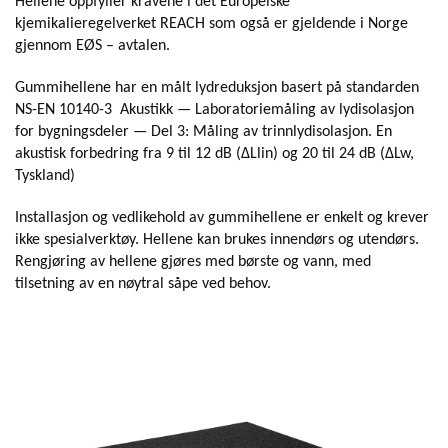
Hellene oppfyller kravene i det Europeiske
kjemikalieregelverket REACH som også er gjeldende i Norge
gjennom EØS – avtalen.
Gummihellene har en målt lydreduksjon basert på standarden
NS-EN 10140-3 Akustikk — Laboratoriemåling av lydisolasjon
for bygningsdeler — Del 3: Måling av trinnlydisolasjon. En
akustisk forbedring fra 9 til 12 dB (ΔLlin) og 20 til 24 dB (ΔLw,
Tyskland)
Installasjon og vedlikehold av gummihellene er enkelt og krever
ikke spesialverktøy. Hellene kan brukes innendørs og utendørs.
Rengjøring av hellene gjøres med børste og vann, med
tilsetning av en nøytral såpe ved behov.