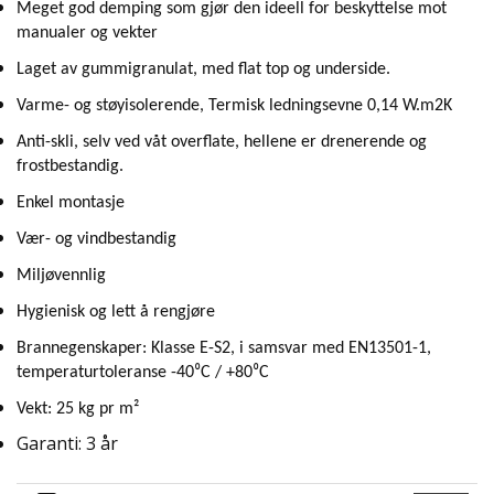
Meget god demping som gjør den ideell for beskyttelse mot
manualer og vekter
Laget av gummigranulat, med flat top og underside.
Varme- og støyisolerende, Termisk ledningsevne 0,14 W.m2K
Anti-skli, selv ved våt overflate, hellene er drenerende og
frostbestandig.
Enkel montasje
Vær- og vindbestandig
Miljøvennlig
Hygienisk og lett å rengjøre
Brannegenskaper: Klasse E-S2, i samsvar med EN13501-1,
temperaturtoleranse -40⁰C / +80⁰C
Vekt: 25 kg pr m²
Garanti: 3 år