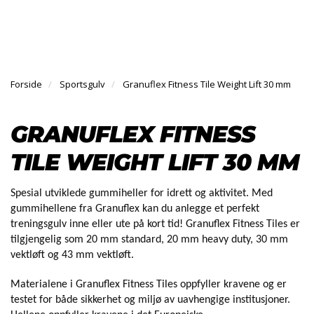
l
l
g
e
e
g
H
n
n
l
O
a
a
e
V
v
v
n
E
i
i
Forside
Sportsgulv
Granuflex Fitness Tile Weight Lift 30 mm
a
D
g
g
v
M
a
a
E
i
GRANUFLEX FITNESS
N
t
t
g
Y
i
i
a
TILE WEIGHT LIFT 30 MM
o
o
t
n
n
i
o
Spesial utviklede gummiheller for idrett og aktivitet. Med
n
gummihellene fra Granuflex kan du anlegge et perfekt
treningsgulv inne eller ute på kort tid! Granuflex Fitness Tiles er
tilgjengelig som 20 mm standard, 20 mm heavy duty, 30 mm
vektløft og 43 mm vektløft.
Materialene i Granuflex Fitness Tiles oppfyller kravene og er
testet for både sikkerhet og miljø av uavhengige institusjoner.