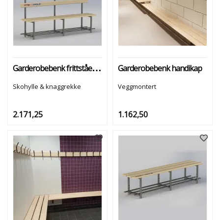
N
K
E
R
Garderobebenk frittstående
Garderobebenk handikap
K
N
Skohylle & knaggrekke
Veggmontert
A
G
G
2.171,25
1.162,50
R
E
K
K
E
R
T
I
L
G
A
R