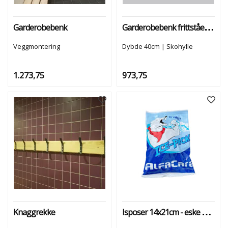
D
E
Garderobebenk frittstående
Garderobebenk
R
O
Veggmontering
Dybde 40cm | Skohylle
B
E
1.273,75
973,75
Isposer 14x21cm - eske à 24 stk
Knaggrekke