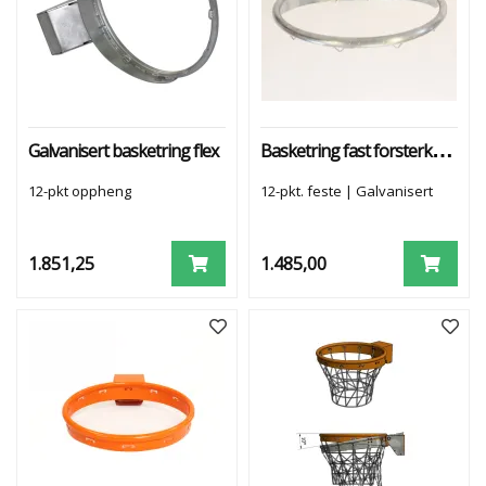
U
T
E
N
D
Ø
R
Basketring fast forsterket - galv.
Galvanisert basketring flex
S
12-pkt oppheng
12-pkt. feste | Galvanisert
1.851,25
1.485,00