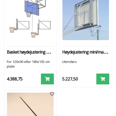
Basket høydejustering mini/maxi
Høydejustering mini/maxi basketplate
For 120x90 eller 180x105 cm
Utendørs
plate
4.388,75
5.227,50